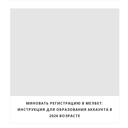
МИНОВАТЬ РЕГИСТРАЦИЮ В МЕЛБЕТ:
ИНСТРУКЦИЯ ДЛЯ ОБРАЗОВАНИЯ АККАУНТА В
2026 ВОЗРАСТЕ