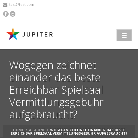
test@test.com
Wogegen zeichnet
einander das beste
Erreichbar Spielsaal
Vermittlungsgebuhr
aufgebraucht?
HOME
/
A LA UNE
/
WOGEGEN ZEICHNET EINANDER DAS BESTE
ERREICHBAR SPIELSAAL VERMITTLUNGSGEBUHR AUFGEBRAUCHT?