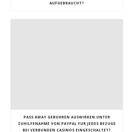
AUFGEBRAUCHT?
PASS AWAY GEBUHREN AUSWIRKEN UNTER
ZUHILFENAHME VON PAYPAL FUR JEDES BEZUGE
BEI VERBUNDEN CASINOS EINGESCHALTET?