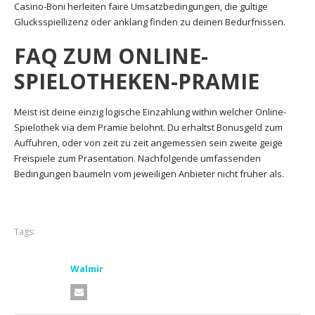
Casino-Boni herleiten faire Umsatzbedingungen, die gultige
Glucksspiellizenz oder anklang finden zu deinen Bedurfnissen.
FAQ ZUM ONLINE-
SPIELOTHEKEN-PRAMIE
Meist ist deine einzig logische Einzahlung within welcher Online-
Spielothek via dem Pramie belohnt. Du erhaltst Bonusgeld zum
Auffuhren, oder von zeit zu zeit angemessen sein zweite geige
Freispiele zum Prasentation. Nachfolgende umfassenden
Bedingungen baumeln vom jeweiligen Anbieter nicht fruher als.
Tags:
Walmir