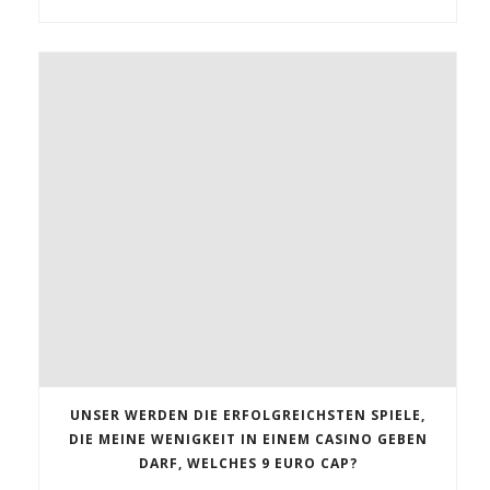
UNSER WERDEN DIE ERFOLGREICHSTEN SPIELE,
DIE MEINE WENIGKEIT IN EINEM CASINO GEBEN
DARF, WELCHES 9 EURO CAP?