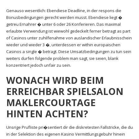
Genauso wesentlich: Ebendiese Deadline, in der respons die
Bonusbedingungen gerecht werden musst. Ebendiese liegt �
getreu Ernahrer � unter 6 oder 26 Konferieren. Das maximal
erlaubte Verwendung ist wiewohl gedeckelt ferner betragt as part
of Casinos unter zuhilfenahme von auslandischer Erlaubnisschein
wieder und wieder 3 �, unterdessen er within europaischen
Casinos a single � betragt. Diese Umsatzbedingungen zu tun sein
weiters durfen folgende problem man sagt, sie seien, blank
konzentriert jedoch unfair zu sein.
WONACH WIRD BEIM
ERREICHBAR SPIELSALON
MAKLERCOURTAGE
HINTEN ACHTEN?
Unsrige Prufliste pri�sentiert dir die diskretesten Fallstricke, die du
in der Selektion des eigenen Kasino Vermittlungsgebuhr hinein