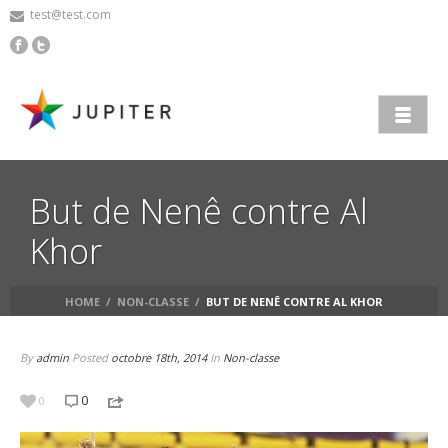
test@test.com
But de Nenê contre Al
Khor
HOME
/
NON-CLASSE
/
BUT DE NENÊ CONTRE AL KHOR
By
admin
Posted
octobre 18th, 2014
In
Non-classe
0
0