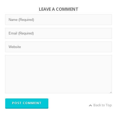
LEAVE A COMMENT
POST COMMENT
Back to Top