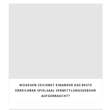
WOGEGEN ZEICHNET EINANDER DAS BESTE
ERREICHBAR SPIELSAAL VERMITTLUNGSGEBUHR
AUFGEBRAUCHT?