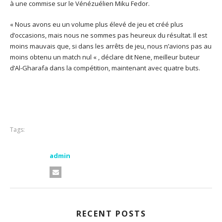
à une commise sur le Vénézuélien Miku Fedor.
« Nous avons eu un volume plus élevé de jeu et créé plus
d’occasions, mais nous ne sommes pas heureux du résultat. Il est
moins mauvais que, si dans les arrêts de jeu, nous n’avions pas au
moins obtenu un match nul « , déclare dit Nene, meilleur buteur
d’Al-Gharafa dans la compétition, maintenant avec quatre buts.
Tags:
admin
RECENT POSTS