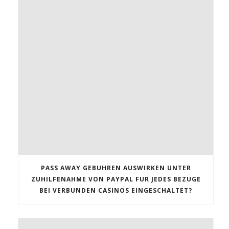
PASS AWAY GEBUHREN AUSWIRKEN UNTER
ZUHILFENAHME VON PAYPAL FUR JEDES BEZUGE
BEI VERBUNDEN CASINOS EINGESCHALTET?