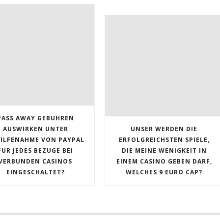
PASS AWAY GEBUHREN
AUSWIRKEN UNTER
UNSER WERDEN DIE
ILFENAHME VON PAYPAL
ERFOLGREICHSTEN SPIELE,
FUR JEDES BEZUGE BEI
DIE MEINE WENIGKEIT IN
VERBUNDEN CASINOS
EINEM CASINO GEBEN DARF,
EINGESCHALTET?
WELCHES 9 EURO CAP?