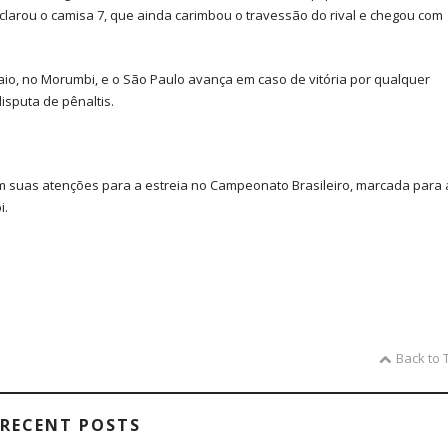
clarou o camisa 7, que ainda carimbou o travessão do rival e chegou com
aio, no Morumbi, e o São Paulo avança em caso de vitória por qualquer
isputa de pênaltis.
m suas atenções para a estreia no Campeonato Brasileiro, marcada para 
i.
Back to 
RECENT POSTS