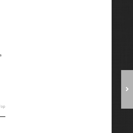
a
Top