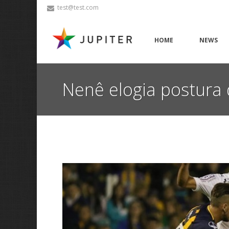
test@test.com
HOME
NEWS
Nenê elogia postura 